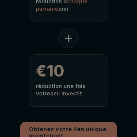
réduction à
chaque
parrainé
ami
+
€10
réduction une fois
votre
ami investit
Obtenez votre lien unique
maintenant