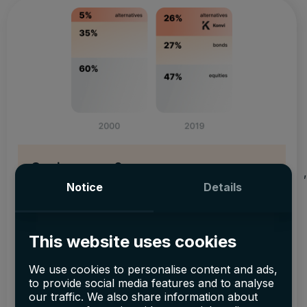
Saviez-vous?
,
Notice
Details
Les fonds de pension ont modifié la répartition
de leur portefeuille, passant de 5% dans les
actifs alternatifs en 2000 à 26% en 2019.
This website uses cookies
Jusqu'à récemment, les investisseurs
particuliers n'avaient pas accès aux classes
We use cookies to personalise content and ads,
d'actifs alternatives.
to provide social media features and to analyse
our traffic. We also share information about